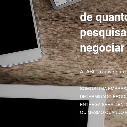
de quant
pesquisar
negociar
A ASL faz isso para 
SOMOS UMA EMPRESA
DETERMINADO PRODU
ENTREGA SERÁ DENT
OU MESMO QUANDO VO