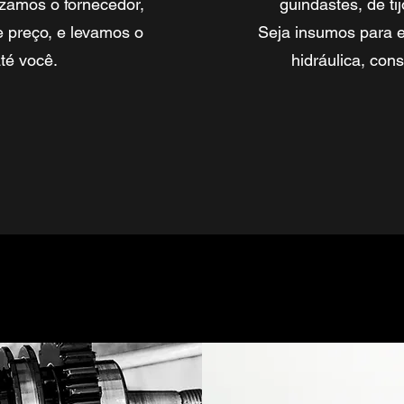
izamos o fornecedor,
guindastes, de tij
 preço, e levamos o
Seja insumos para ed
té você.
hidráulica, con