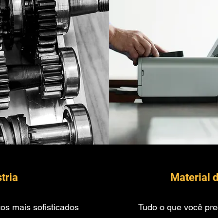
tria
Material d
s mais sofisticados
Tudo o que você prec