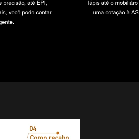
 precisão, até EPI,
lápis até o mobiliár
ais, você pode contar
uma cotação à ASL
gente.