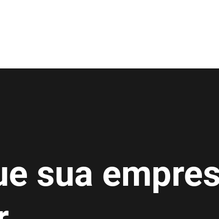
ue sua empre
r.